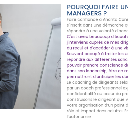
POURQUOI FAIRE U
MANAGERS ?
Faire confiance à Ananta Cons
s'inscrit dans une démarche q
répondre à une volonté d'acc
C'est avec beaucoup d'écoute 
j'interviens auprès de mes di
du recul et d'accéder à une vis
Souvent occupé à traiter les ur
répondre aux différentes sollici
pouvoir prendre conscience de 
dans son leadership, être en m
permettront d'anticiper les obs
Le coaching de dirigeants sel
par un coach professionnel exp
confidentialité au cœur du pr
construisons le dirigeant que
votre organisation d’un point 
rôle et impact dans celui-ci.
l’autonomie