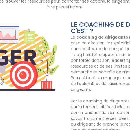
u de trouver les ressources pour conforter ses actions, le dirig
être plus efficient.
LE COACHING DE D
C'EST ?
Le
coaching de dirigeants
prise de décision, les spécif
dans le champ de compétenc
Il s'agit plutôt d'apporter u
conforter dans son leadershi
ressources et de ses limites
démarche et son rôle de man
Permettre à un manager d'en
de l'aplomb et de l'assuranc
dirigeants.
Par le coaching de dirigeant
parfaitement ciblées telles 
communiquer au sein de son é
savoir transmettre ses idée
au dirigeant de prendre le rec