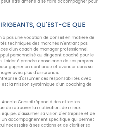
eant peut être amené à se faire accompagner pour
IRIGEANTS, QU'EST-CE QUE
n'a pas une vocation de conseil en matière de
icités techniques des marchés n'entrant pas
es d'un coach de manager professionnel.
n appui personnalisé au dirigeant coaché pour le
p, l'aider à prendre conscience de ses propres
 pour gagner en confiance et avancer dans sa
ager avec plus d'assurance.
treprise d'assumer ces responsabilités avec
e est la mission systémique d'un coaching de
s, Ananta Conseil répond à des attentes
que de retrouver la motivation, de mieux
quipe, d'assumer sa vision d'entreprise et de
s ; un accompagnement spécifique qui permet
ul nécessaire à ses actions et de clarifier sa