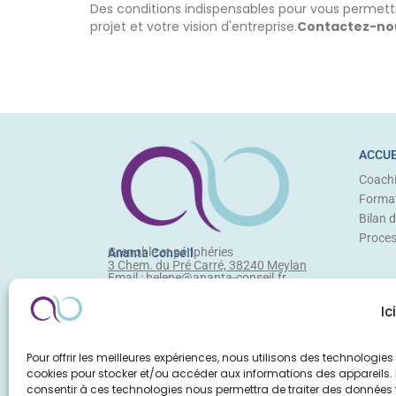
Des conditions indispensables pour vous permett
projet et votre vision d'entreprise.
Contactez-no
ACCUE
Coach
Forma
Bilan 
Proce
Grenoble et périphéries
Ananta Conseil
3 Chem. du Pré Carré, 38240 Meylan
Email : helene@ananta-conseil.fr
Ic
Pour offrir les meilleures expériences, nous utilisons des technologies 
cookies pour stocker et/ou accéder aux informations des appareils. L
consentir à ces technologies nous permettra de traiter des données t