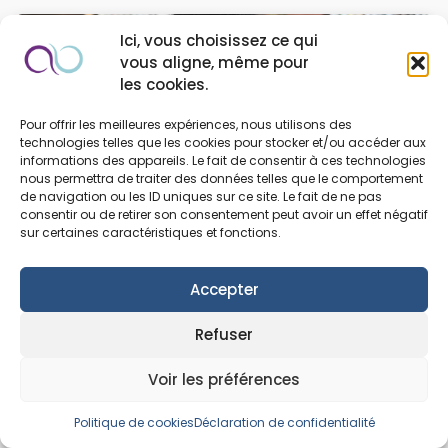
Ici, vous choisissez ce qui
vous aligne, même pour
les cookies.
Pour offrir les meilleures expériences, nous utilisons des
technologies telles que les cookies pour stocker et/ou accéder aux
informations des appareils. Le fait de consentir à ces technologies
nous permettra de traiter des données telles que le comportement
de navigation ou les ID uniques sur ce site. Le fait de ne pas
consentir ou de retirer son consentement peut avoir un effet négatif
coaching
sur certaines caractéristiques et fonctions.
18 avril 2019 | 5 min de lecture
Prendre une décision : comment faire ?​
Accepter
Prendre une décision peut sembler anodin… jusqu’au
Refuser
moment où tout se complique. Face à l’incertitude, à la
peur de se…
Voir les préférences
Lire l'article
Politique de cookies
Déclaration de confidentialité